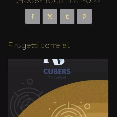
CHOOSE YOUR PLATFORM!
Facebook
X
Tumblr
Pinterest
Progetti correlati