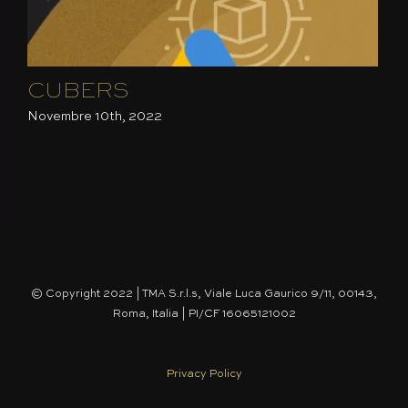
CUBERS
T
Novembre 10th, 2022
Apr
© Copyright 2022 | TMA S.r.l.s, Viale Luca Gaurico 9/11, 00143,
Roma, Italia | PI/CF 16065121002
Privacy Policy