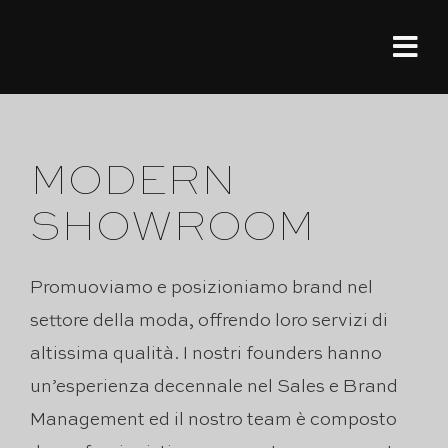
Salta
al
Tog
contenuto
Nav
HOME
MODERN
MODER
SHOWROOM
PORTF
Promuoviamo e posizioniamo brand nel
ABOU
settore della moda, offrendo loro servizi di
altissima qualità. I nostri founders hanno
CONT
un’esperienza decennale nel Sales e Brand
Management ed il nostro team è composto