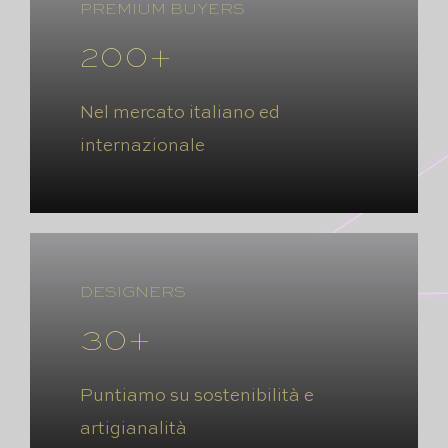
PREMIUM BUYERS
200+
Nel mercato italiano ed
internazionale
DESIGNERS
30+
Puntiamo su sostenibilità e
artigianalità