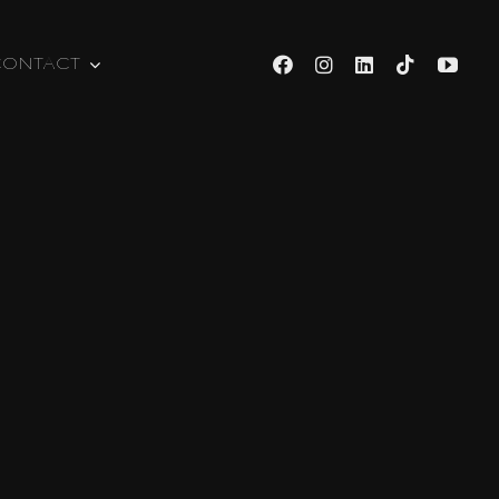
CONTACT