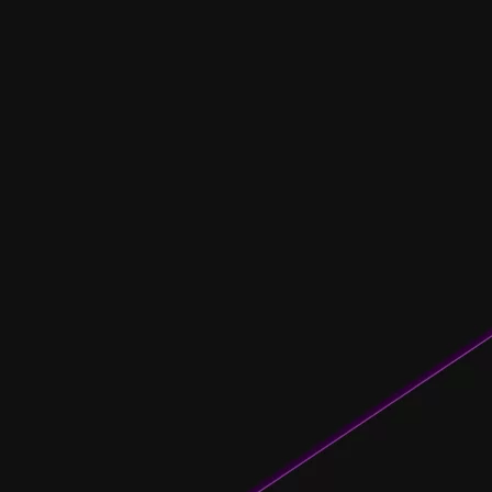
rma Spazi: come
ormante
ù ampia strategia di
g, campagne adv online,
ti casi le aziende quando