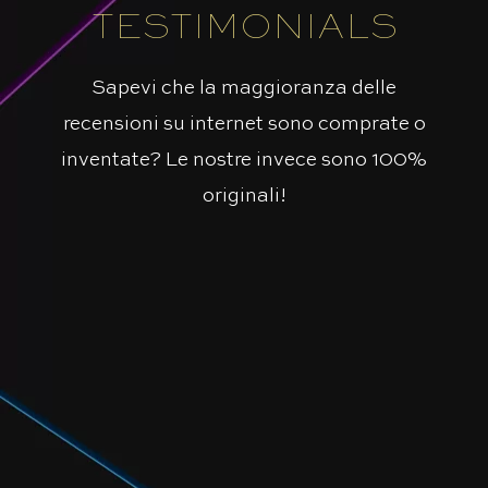
TESTIMONIALS
Sapevi che la maggioranza delle
recensioni su internet sono comprate o
inventate? Le nostre invece sono 100%
originali!
Ho insegnato loro che nella
Loro sono Beyonce sempre.
progettazione l’importante è il
Mi hanno insegnato che non si