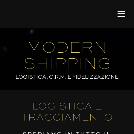
Salta
al
Tog
contenuto
Nav
HOME
MODERN
MODER
SHIPPING
PORTF
LOGISTICA, C.R.M. E FIDELIZZAZIONE
ABOU
LOGISTICA E
CONT
TRACCIAMENTO