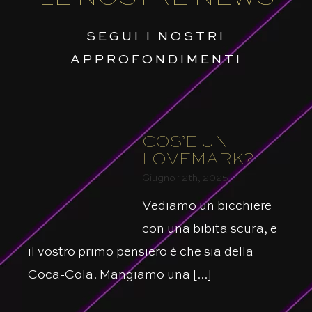
SEGUI I NOSTRI
APPROFONDIMENTI
COS’È UN
LOVEMARK?
Giugno 12th, 2025
Vediamo un bicchiere
con una bibita scura, e
il vostro primo pensiero è che sia della
Coca-Cola. Mangiamo una [...]