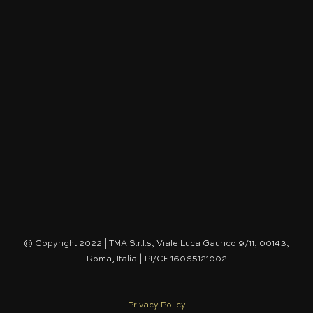
produzione e distribuzione del prodotto o
servizio in questione. Il nostro impegno ruota
attorno alla semplificazione ed efficienza di
gestione dei servizi di [...]
© Copyright 2022 | TMA S.r.l.s, Viale Luca Gaurico 9/11, 00143,
Roma, Italia | PI/CF 16065121002
Privacy Policy